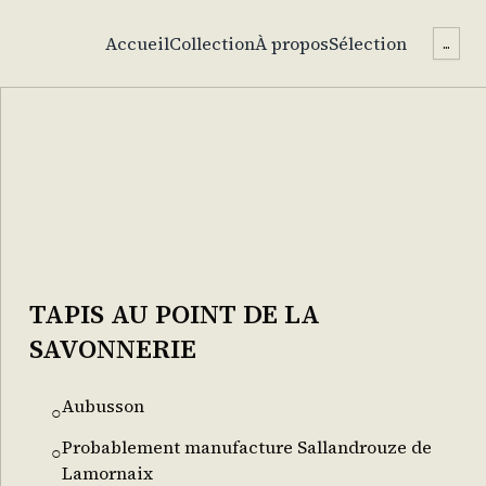
Accueil
Collection
À propos
Sélection
...
TAPIS AU POINT DE LA
SAVONNERIE
Aubusson
○
Probablement manufacture Sallandrouze de
○
Lamornaix