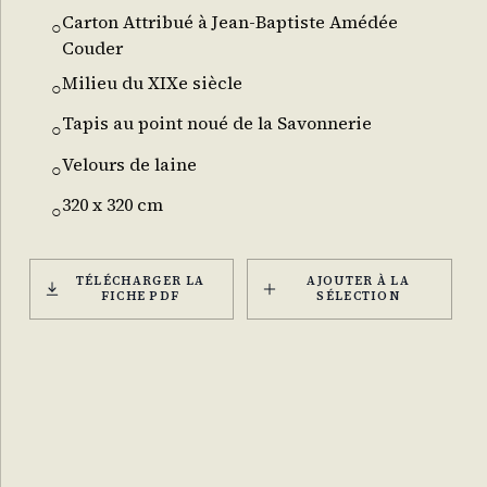
Carton Attribué à Jean-Baptiste Amédée
○
Couder
Milieu du XIXe siècle
○
Tapis au point noué de la Savonnerie
○
Velours de laine
○
320 x 320 cm
○
TÉLÉCHARGER LA
AJOUTER À LA
FICHE PDF
SÉLECTION