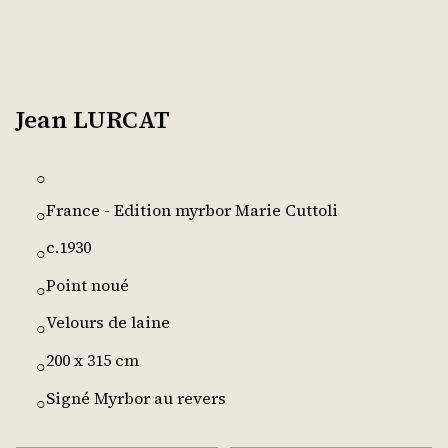
Jean LURCAT
○
France - Edition myrbor Marie Cuttoli
○
c.1930
○
Point noué
○
Velours de laine
○
200 x 315 cm
○
Signé Myrbor au revers
○