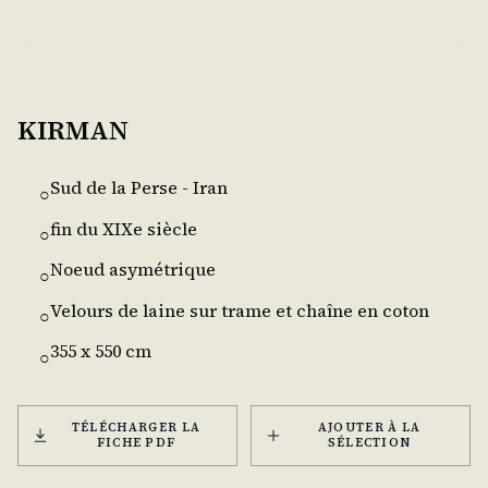
KIRMAN
Sud de la Perse - Iran
○
fin du XIXe siècle
○
Noeud asymétrique
○
Velours de laine sur trame et chaîne en coton
○
355 x 550 cm
○
TÉLÉCHARGER LA
AJOUTER À LA
FICHE PDF
SÉLECTION