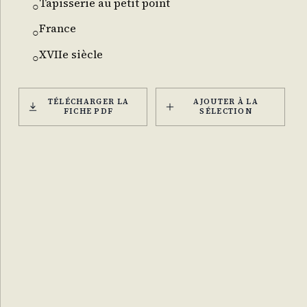
Tapisserie au petit point
○
France
○
XVIIe siècle
○
TÉLÉCHARGER LA
AJOUTER À LA
FICHE PDF
SÉLECTION