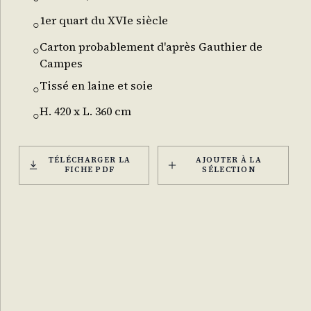
1er quart du XVIe siècle
○
Carton probablement d'après Gauthier de
○
Campes
Tissé en laine et soie
○
H. 420 x L. 360 cm
○
TÉLÉCHARGER LA
AJOUTER À LA
FICHE PDF
SÉLECTION