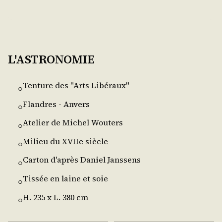
L'ASTRONOMIE
Tenture des "Arts Libéraux"
○
Flandres - Anvers
○
Atelier de Michel Wouters
○
Milieu du XVIIe siècle
○
Carton d'après Daniel Janssens
○
Tissée en laine et soie
○
H. 235 x L. 380 cm
○